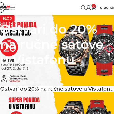
0
0.00
K
BLOG
Ostvari do 20%
na ručne satove
u Vistafonu
urednik
On 27.02.2024.
Komentari isključeni
Ostvari do 20% na ručne satove u Vistafonu