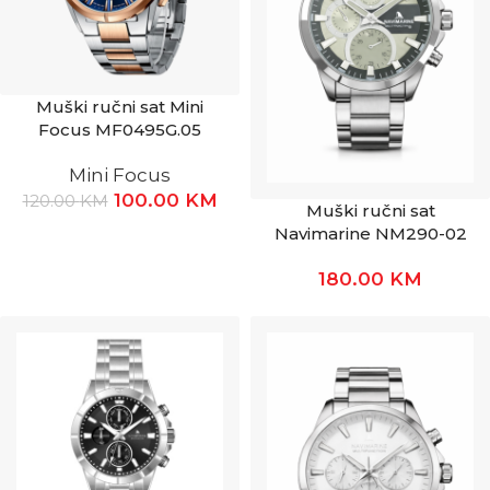
Muški ručni sat Mini
Focus MF0495G.05
Mini Focus
100.00
KM
120.00
KM
Muški ručni sat
Navimarine NM290-02
180.00
KM