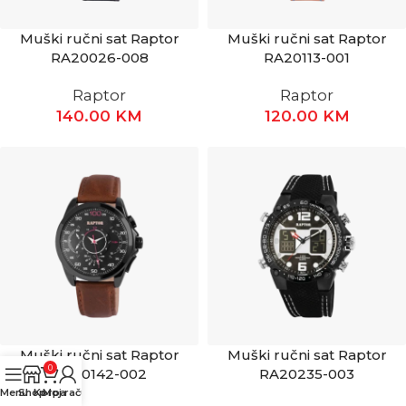
Muški ručni sat Raptor
Muški ručni sat Raptor
RA20026-008
RA20113-001
Raptor
Raptor
140.00
KM
120.00
KM
Muški ručni sat Raptor
Muški ručni sat Raptor
0
RA20142-002
RA20235-003
Menu
Shop
Korpa
Moj račun