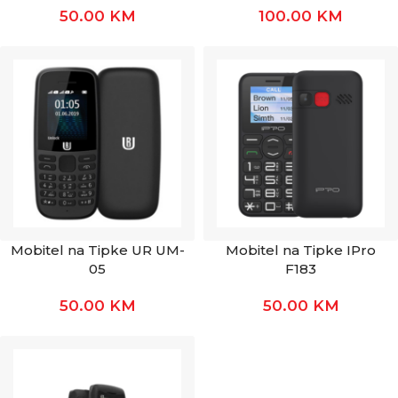
50.00
KM
100.00
KM
Mobitel na Tipke UR UM-
Mobitel na Tipke IPro
05
F183
50.00
KM
50.00
KM