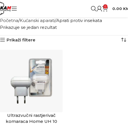
0
0.00
K
Početna
Kućanski aparati
Aprati protiv insekata
Prikazuje se jedan rezultat
Prikaži filtere
Ultrazvučni rastjerivač
komaraca Home UH 10