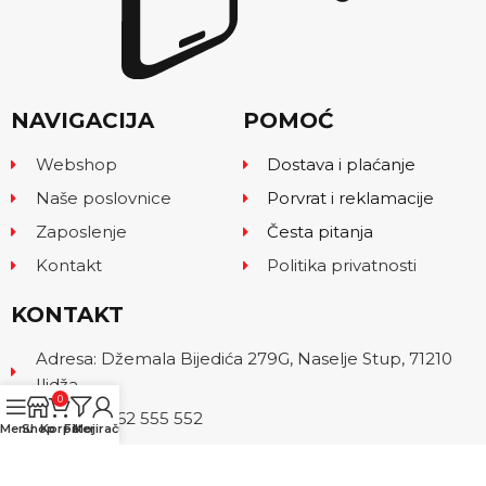
NAVIGACIJA
POMOĆ
Webshop
Dostava i plaćanje
Naše poslovnice
Porvrat i reklamacije
Zaposlenje
Česta pitanja
Kontakt
Politika privatnosti
KONTAKT
Adresa: Džemala Bijedića 279G, Naselje Stup, 71210
Ilidža
0
Telefon: 062 555 552
Menu
Shop
Korpa
Filteri
Moj račun
Email: info@kam.ba