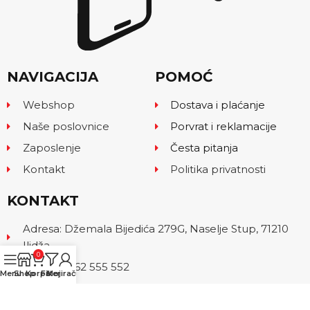
NAVIGACIJA
POMOĆ
Webshop
Dostava i plaćanje
Naše poslovnice
Porvrat i reklamacije
Zaposlenje
Česta pitanja
Kontakt
Politika privatnosti
KONTAKT
Adresa: Džemala Bijedića 279G, Naselje Stup, 71210
Ilidža
0
Telefon: 062 555 552
Menu
Shop
Korpa
Filteri
Moj račun
Email: info@kam.ba