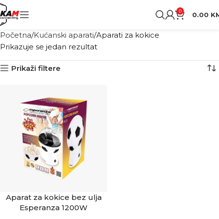
0
0.00
K
Početna
Kućanski aparati
Aparati za kokice
Prikazuje se jedan rezultat
Prikaži filtere
Aparat za kokice bez ulja
Esperanza 1200W