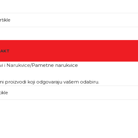
TAKT
vi i Narukvice
Pametne narukvice
i proizvodi koji odgovaraju vašem odabiru.