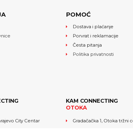
JA
POMOĆ
Dostava i plaćanje
vnice
Porvrat i reklamacije
Česta pitanja
Politika privatnosti
CTING
KAM CONNECTING
OTOKA
arajevo City Centar
Gradačačka 1, Otoka tržni 
 771
tel: 061 446 444