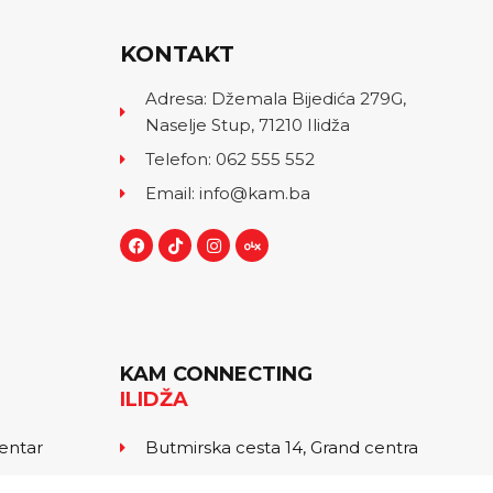
KONTAKT
Adresa: Džemala Bijedića 279G,
Naselje Stup, 71210 Ilidža
Telefon: 062 555 552
Email: info@kam.ba
KAM CONNECTING
ILIDŽA
centar
Butmirska cesta 14, Grand centra
tel: 061 991 507