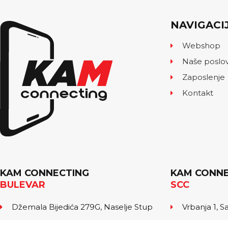
NAVIGACI
Webshop
Naše poslo
Zaposlenje
Kontakt
KAM CONNECTING
KAM CONNE
BULEVAR
SCC
Džemala Bijedića 279G, Naselje Stup
Vrbanja 1, S
tel: 062 555 552
tel: 062 777