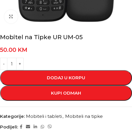
Kliknite za povećanje
Mobitel na Tipke UR UM-05
50.00
KM
DODAJ U KORPU
KUPI ODMAH
Kategorije:
Mobiteli i tableti
,
Mobiteli na tipke
Podijeli: