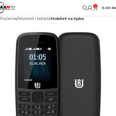
0
0.00
K
Početna
Mobiteli i tableti
Mobiteli na tipke