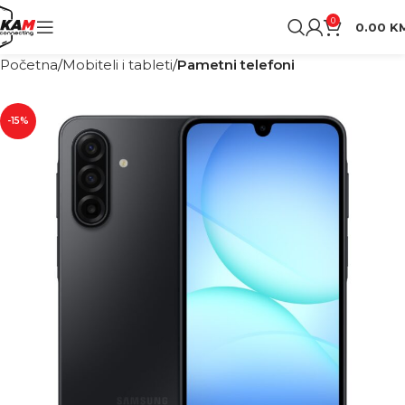
0
0.00
K
Početna
Mobiteli i tableti
Pametni telefoni
-15%