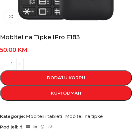
Kliknite za povećanje
Mobitel na Tipke IPro F183
50.00
KM
DODAJ U KORPU
KUPI ODMAH
Kategorije:
Mobiteli i tableti
,
Mobiteli na tipke
Podijeli: