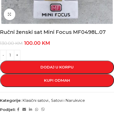
Kliknite za povećanje
Ručni ženski sat Mini Focus MF0498L.07
100.00
KM
130.00
KM
DODAJ U KORPU
KUPI ODMAH
Kategorije:
Klasični satovi
,
Satovi i Narukvice
Podijeli: