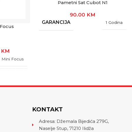
Pametni Sat Cubot N1
90.00
KM
GARANCIJA
1 Godina
 Focus
0
KM
Mini Focus
1 Godina
KONTAKT
Adresa: Džemala Bijedića 279G,
Naselje Stup, 71210 Ilidža