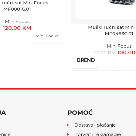
 ručni sat Mini Focus
MF0081G.01
Mini Focus
Muški ručni sat Mini
120.00
KM
MF0463G.01
Mini Focus
Mini Focus
100.0
120.00
KM
BREND
GARANCIJA
JA
POMOĆ
Dostava i plaćanje
vnice
Porvrat i reklamacije