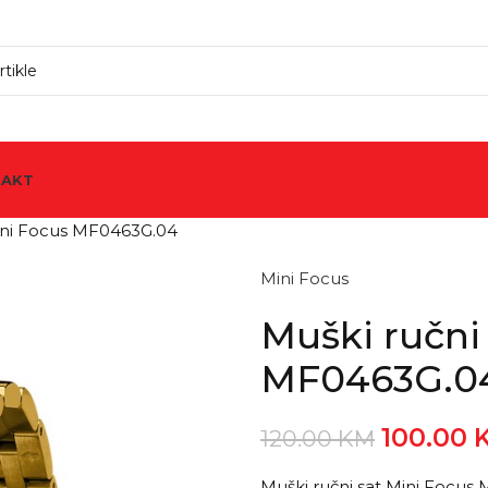
TAKT
Mini Focus MF0463G.04
Mini Focus
Muški ručni
MF0463G.0
100.00
120.00
KM
Muški ručni sat Mini Focus