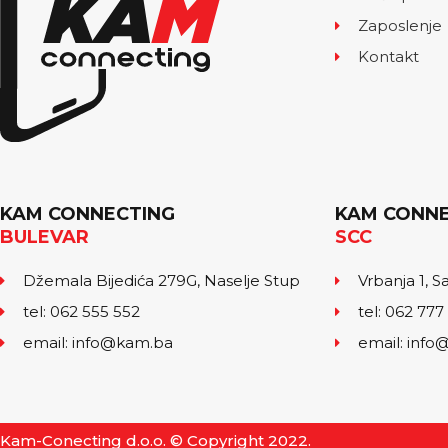
Zaposlenje
Kontakt
KAM CONNECTING
KAM CONNE
BULEVAR
SCC
Džemala Bijedića 279G, Naselje Stup
Vrbanja 1, S
tel: 062 555 552
tel: 062 777
email: info@kam.ba
email: inf
Kam-Conecting d.o.o. © Copyright 2022.