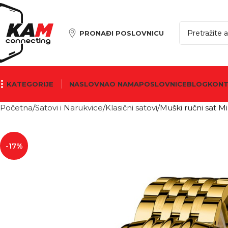
PRONAĐI POSLOVNICU
KATEGORIJE
NASLOVNA
O NAMA
POSLOVNICE
BLOG
KON
Početna
Satovi i Narukvice
Klasični satovi
Muški ručni sat 
-17%