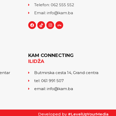
Telefon: 062 555 552
Email: info@kam.ba
KAM CONNECTING
ILIDŽA
centar
Butmirska cesta 14, Grand centra
tel: 061 991 507
email: info@kam.ba
Developed by
#LevelUpYourMedia