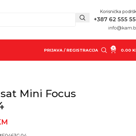
Korisnička podrš
+387 62 555 5
info@kam.
0
PRIJAVA / REGISTRACIJA
0.00
K
 sat Mini Focus
4
KM
 MF0463G.04