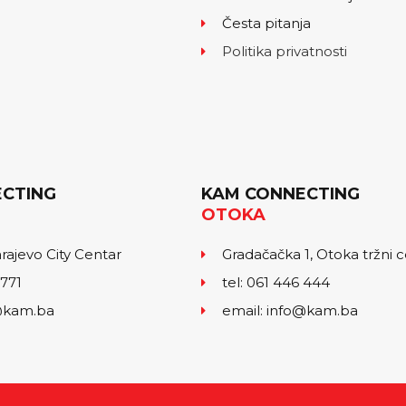
Česta pitanja
Politika privatnosti
CTING
KAM CONNECTING
OTOKA
arajevo City Centar
Gradačačka 1, Otoka tržni 
 771
tel: 061 446 444
o@kam.ba
email: info@kam.ba