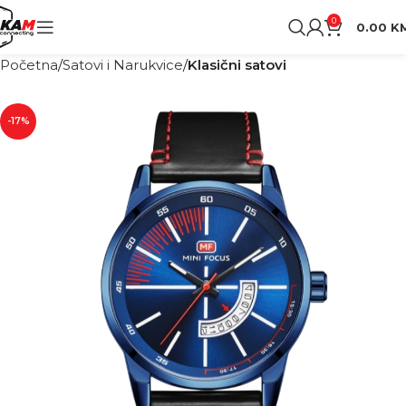
0
0.00
K
Početna
Satovi i Narukvice
Klasični satovi
-17%