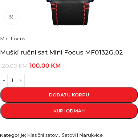
Kliknite za povećanje
Mini Focus
Muški ručni sat Mini Focus MF0132G.02
100.00
KM
120.00
KM
DODAJ U KORPU
KUPI ODMAH
Kategorije:
Klasični satovi
,
Satovi i Narukvice