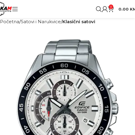
0
0.00
K
Početna
Satovi i Narukvice
Klasični satovi