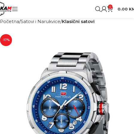
0
0.00
K
Početna
Satovi i Narukvice
Klasični satovi
-17%