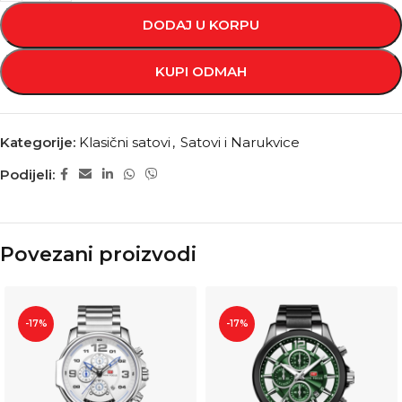
DODAJ U KORPU
KUPI ODMAH
Kategorije:
Klasični satovi
,
Satovi i Narukvice
Podijeli:
Povezani proizvodi
-17%
-17%