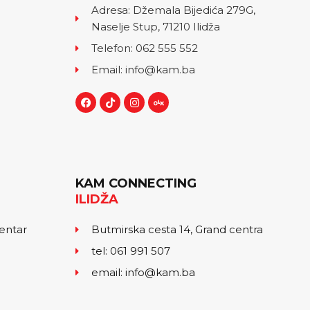
Adresa: Džemala Bijedića 279G,
Naselje Stup, 71210 Ilidža
Telefon: 062 555 552
Email: info@kam.ba
KAM CONNECTING
ILIDŽA
centar
Butmirska cesta 14, Grand centra
tel: 061 991 507
email: info@kam.ba