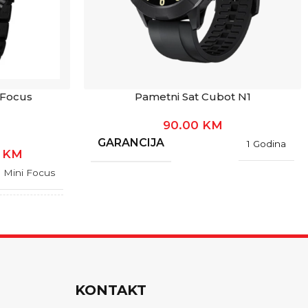
 Focus
Pametni Sat Cubot N1
90.00
KM
GARANCIJA
1 Godina
0
KM
Mini Focus
1 Godina
KONTAKT