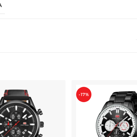
A
-17%