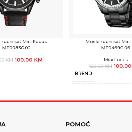
 ručni sat Mini Focus
Muški ručni sat Mini
MF0083G.02
MF0469G.06
100.00
KM
Mini Focus
.00
KM
100.0
120.00
KM
BREND
GARANCIJA
JA
POMOĆ