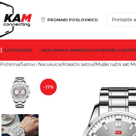
PRONAĐI POSLOVNICU
KATEGORIJE
NASLOVNA
O NAMA
POSLOVNICE
BLOG
KON
Početna
Satovi i Narukvice
Klasični satovi
Muški ručni sat 
-17%