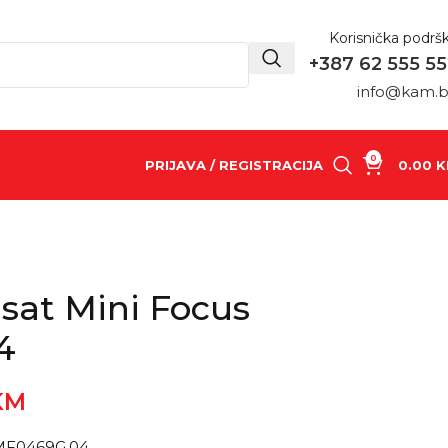
Korisnička podrš
+387 62 555 5
info@kam.
0
PRIJAVA / REGISTRACIJA
0.00
K
 sat Mini Focus
4
KM
s MF0469G.04