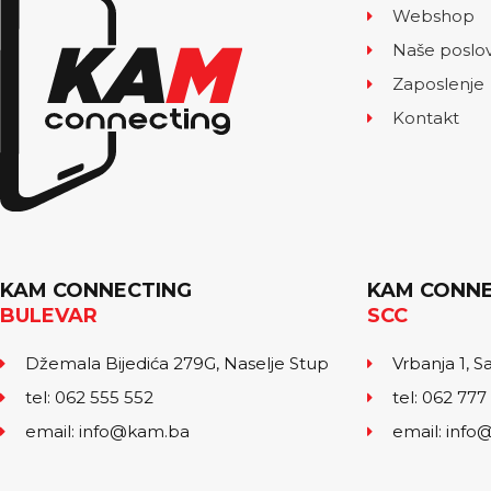
Webshop
Naše poslo
Zaposlenje
Kontakt
KAM CONNECTING
KAM CONNE
BULEVAR
SCC
Džemala Bijedića 279G, Naselje Stup
Vrbanja 1, S
tel: 062 555 552
tel: 062 777
email: info@kam.ba
email: inf