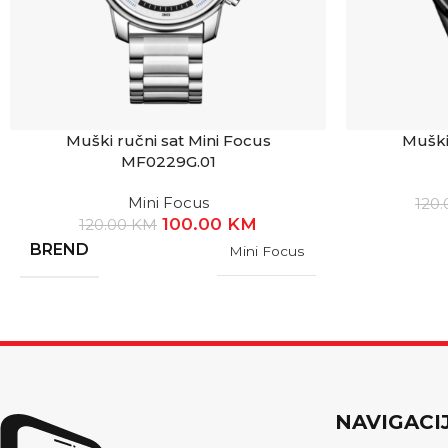
Muški ručni sat Mini Focus
Muški
MF0229G.01
Mini Focus
120
100.00
KM
120.00
KM
BREND
Mini Focus
NAVIGACI