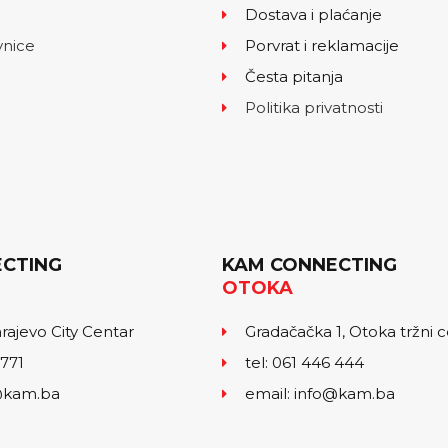
Dostava i plaćanje
vnice
Porvrat i reklamacije
Česta pitanja
Politika privatnosti
CTING
KAM CONNECTING
OTOKA
arajevo City Centar
Gradačačka 1, Otoka tržni 
 771
tel: 061 446 444
o@kam.ba
email: info@kam.ba