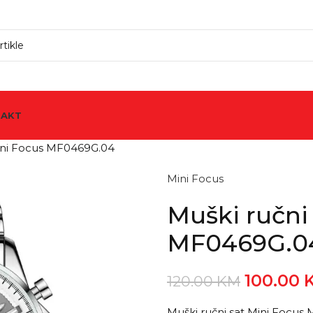
TAKT
Mini Focus MF0469G.04
Mini Focus
Muški ručni
MF0469G.0
100.00
120.00
KM
Muški ručni sat Mini Focu