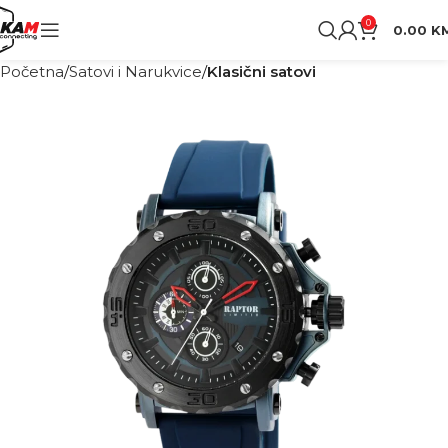
0
0.00
K
Početna
Satovi i Narukvice
Klasični satovi