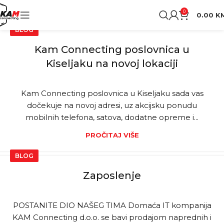
0
0.00
K
BLOG
Kam Connecting poslovnica u
Kiseljaku na novoj lokaciji
Kam Connecting poslovnica u Kiseljaku sada vas
dočekuje na novoj adresi, uz akcijsku ponudu
mobilnih telefona, satova, dodatne opreme i...
PROČITAJ VIŠE
BLOG
Zaposlenje
POSTANITE DIO NAŠEG TIMA Domaća IT kompanija
KAM Connecting d.o.o. se bavi prodajom naprednih i