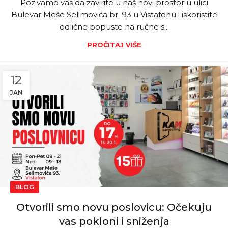
Pozivamo vas da zavirite u naš novi prostor u ulici
Bulevar Meše Selimovića br. 93 u Vistafonu i iskoristite
odlične popuste na ručne s...
PROČITAJ VIŠE
12
JAN
BLOG
Otvorili smo novu poslovicu: Očekuju
vas pokloni i sniženja