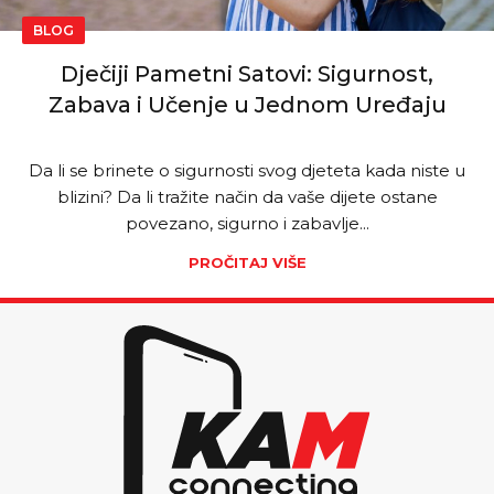
BLOG
Dječiji Pametni Satovi: Sigurnost,
Zabava i Učenje u Jednom Uređaju
Da li se brinete o sigurnosti svog djeteta kada niste u
blizini? Da li tražite način da vaše dijete ostane
povezano, sigurno i zabavlje...
PROČITAJ VIŠE