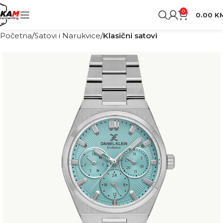
0
0.00
K
Početna
Satovi i Narukvice
Klasični satovi