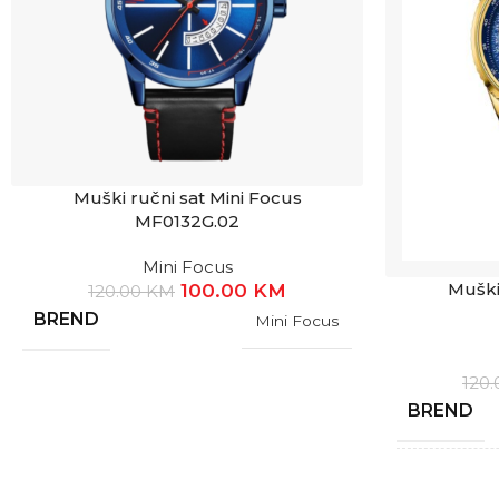
Muški ručni sat Mini Focus
MF0132G.02
Mini Focus
Muški
100.00
KM
120.00
KM
BREND
Mini Focus
120
BREND
GARANCI