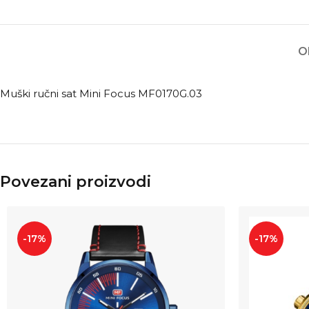
O
Muški ručni sat Mini Focus MF0170G.03
Povezani proizvodi
-17%
-17%