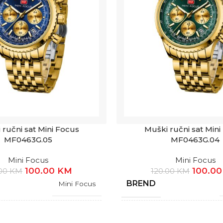
 ručni sat Mini Focus
Muški ručni sat Mini
MF0463G.05
MF0463G.04
Mini Focus
Mini Focus
100.00
KM
100.0
.00
KM
120.00
KM
BREND
Mini Focus
JA
GARANCIJA
1 Godina