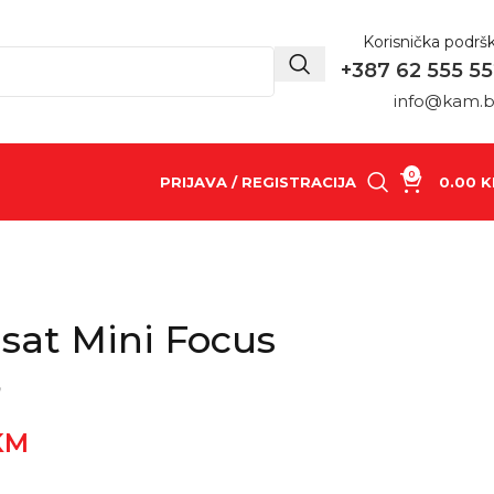
Korisnička podrš
+387 62 555 5
info@kam.
0
PRIJAVA / REGISTRACIJA
0.00
K
 sat Mini Focus
3
KM