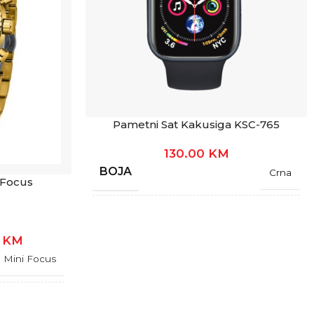
Pametni Sat Kakusiga KSC-765
130.00
KM
BOJA
Crna
 Focus
GARANCIJA
1 Godina
0
KM
Mini Focus
SPOL
Unisex
1 Godina