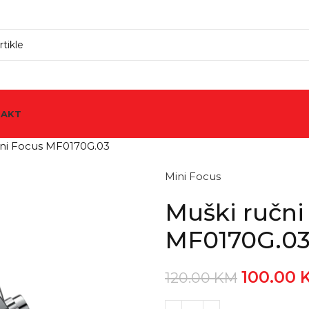
TAKT
Mini Focus MF0170G.03
Mini Focus
Muški ručni
MF0170G.0
100.00
120.00
KM