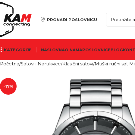
PRONAĐI POSLOVNICU
KATEGORIJE
NASLOVNA
O NAMA
POSLOVNICE
BLOG
KON
Početna
Satovi i Narukvice
Klasični satovi
Muški ručni sat 
-17%