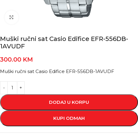
Kliknite za povećanje
Muški ručni sat Casio Edifice EFR-556DB-
1AVUDF
300.00
KM
Muški ručni sat Casio Edifice EFR-556DB-1AVUDF
DODAJ U KORPU
KUPI ODMAH