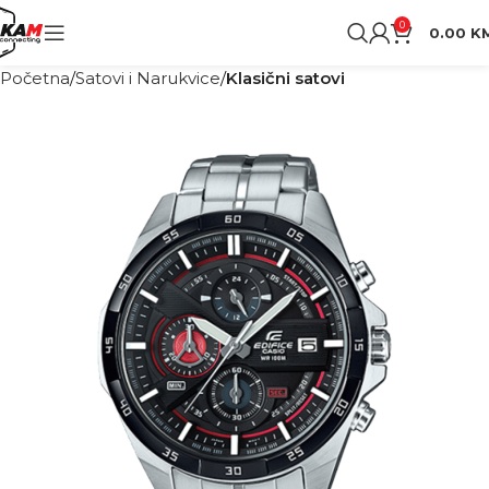
0
0.00
K
Početna
Satovi i Narukvice
Klasični satovi