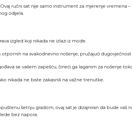
 Ovaj ručni sat nije samo instrument za mjerenje vremena – 
og odijela.
rava izgled koji nikada ne izlazi iz mode.
la otpornih na svakodnevno nošenje, pružajući dugovječnost
agođava se vašem zapešću, čineći ga laganim za nošenje tok
ko nikada ne biste zakasnili na važne trenutke.
li opuštenu šetnju gradom, ovaj sat je dizajniran da bude v
oglede bez napora.