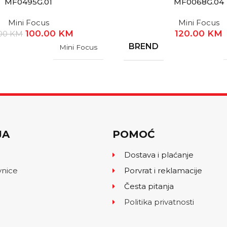
MF0495G.01
MF0068G.04
Mini Focus
Mini Focus
100.00
KM
120.00
KM
.00
KM
BREND
Mini Focus
JA
POMOĆ
Dostava i plaćanje
vnice
Porvrat i reklamacije
Česta pitanja
Politika privatnosti