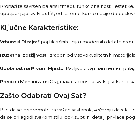
Pronađite savršen balans između funkcionalnosti i estetike.
upotpunjuje svaki outfit, od ležerne kombinacije do poslovn
Ključne Karakteristike:
Vrhunski Dizajn:
Spoj klasičnih linija i modernih detalja osigu
Izuzetna Izdržljivost:
Izrađen od visokokvalitetnih materija
Udobnost na Prvom Mjestu:
Pažljivo dizajniran remen pril
Precizni Mehanizam:
Osigurava tačnost u svakoj sekundi, ka
Zašto Odabrati Ovaj Sat?
Bilo da se pripremate za važan sastanak, večernji izlazak i
da se prilagodi svakom stilu, dok suptilni detalji privlače p