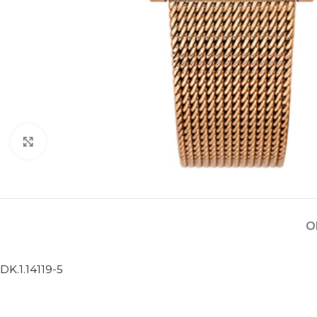
Kliknite za povećanje
O
DK.1.14119-5