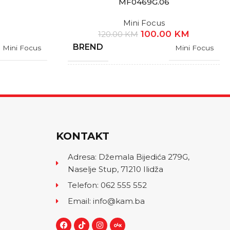
MF0469G.06
Mini Focus
100.00
KM
120.00
KM
BREND
Mini Focus
Mini Focus
GARANCIJA
1 Godina
KONTAKT
Adresa: Džemala Bijedića 279G,
Naselje Stup, 71210 Ilidža
Telefon: 062 555 552
Email: info@kam.ba