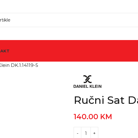
TAKT
lein DK.1.14119-5
Ručni Sat Da
140.00
KM