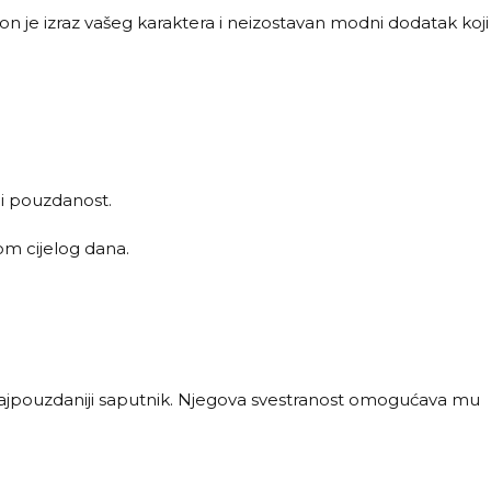
on je izraz vašeg karaktera i neizostavan modni dodatak koji
 i pouzdanost.
om cijelog dana.
aš najpouzdaniji saputnik. Njegova svestranost omogućava mu