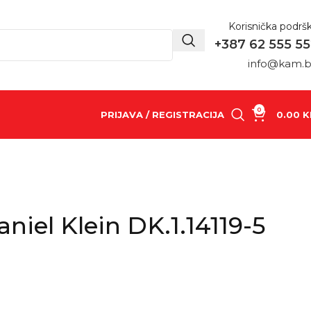
Korisnička podrš
+387 62 555 5
info@kam.
0
PRIJAVA / REGISTRACIJA
0.00
K
niel Klein DK.1.14119-5