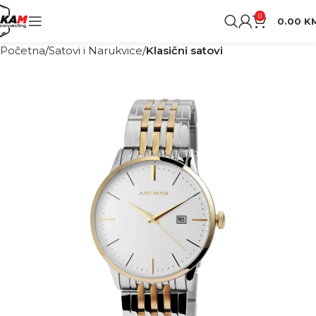
0
0.00
K
Početna
Satovi i Narukvice
Klasični satovi