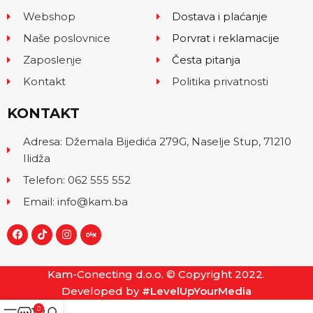
Webshop
Dostava i plaćanje
Naše poslovnice
Porvrat i reklamacije
Zaposlenje
Česta pitanja
Kontakt
Politika privatnosti
KONTAKT
Adresa: Džemala Bijedića 279G, Naselje Stup, 71210
Ilidža
Telefon: 062 555 552
Email: info@kam.ba
Kam-Conecting d.o.o. © Copyright 2022.
Developed by
#LevelUpYourMedia
0