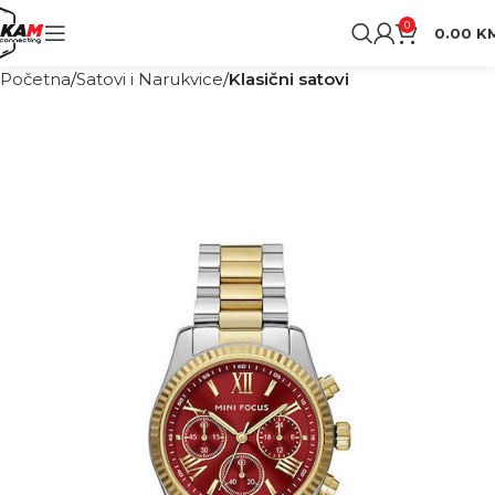
0
0.00
K
Početna
Satovi i Narukvice
Klasični satovi