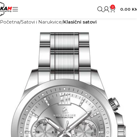
0
0.00
K
Početna
Satovi i Narukvice
Klasični satovi