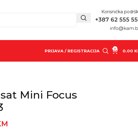
Korisnička podrš
+387 62 555 5
info@kam.
0
PRIJAVA / REGISTRACIJA
0.00
K
 sat Mini Focus
3
KM