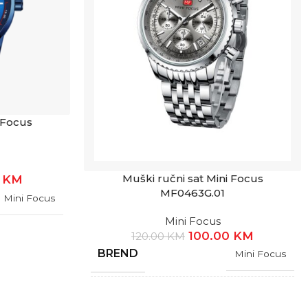
 Focus
Muški ručni sat Mini Focus
0
KM
MF0463G.01
Mini Focus
Mini Focus
100.00
KM
120.00
KM
BREND
Mini Focus
GARANCIJA
1 Godina