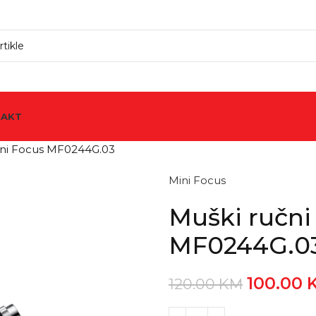
TAKT
Mini Focus MF0244G.03
Mini Focus
Muški ručni
MF0244G.0
100.00
120.00
KM