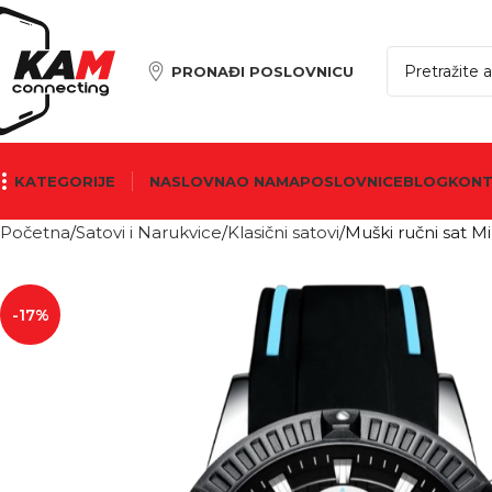
PRONAĐI POSLOVNICU
KATEGORIJE
NASLOVNA
O NAMA
POSLOVNICE
BLOG
KON
Početna
Satovi i Narukvice
Klasični satovi
Muški ručni sat 
-17%