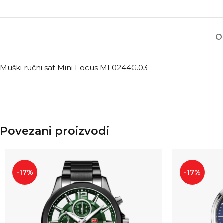
O
Muški ručni sat Mini Focus MF0244G.03
Povezani proizvodi
-17%
-17%