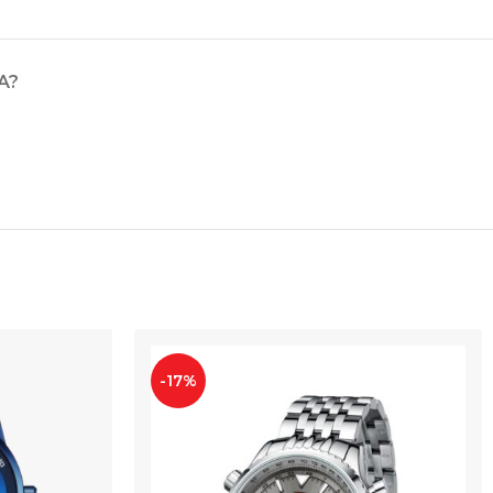
A?
-17%