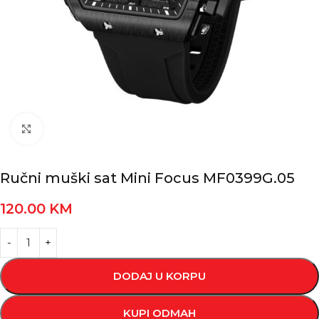
Kliknite za povećanje
Ručni muški sat Mini Focus MF0399G.05
120.00
KM
DODAJ U KORPU
KUPI ODMAH