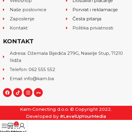
Webshop
Dostava i plaćanje
Naše poslovnice
Porvrat i reklamacije
Zaposlenje
Česta pitanja
Kontakt
Politika privatnosti
KONTAKT
Adresa: Džemala Bijedića 279G, Naselje Stup, 71210
Ilidža
Telefon: 062 555 552
Email: info@kam.ba
Kam-Conecting d.o.o. © Copyright 2022.
Developed by
#LevelUpYourMedia
0
Menu
Shop
Korpa
Moj račun