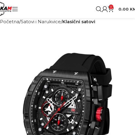
0
0.00
K
Početna
Satovi i Narukvice
Klasični satovi