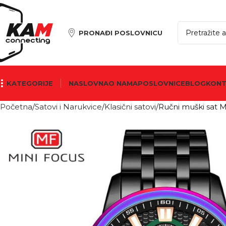
PRONAĐI POSLOVNICU
KATEGORIJE
NASLOVNA
O NAMA
POSLOVNICE
BLOG
KON
Početna
Satovi i Narukvice
Klasični satovi
Ručni muški sat 