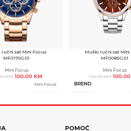
 ručni sat Mini Focus
Muški ručni sat Mini
MF0170G.01
MF0085G.01
Mini Focus
Mini Focus
100.00
KM
100.0
.00
KM
120.00
KM
BREND
Mini Focus
JA
POMOĆ