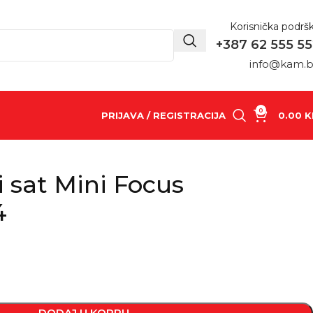
Korisnička podrš
+387 62 555 5
info@kam.
0
PRIJAVA / REGISTRACIJA
0.00
K
 sat Mini Focus
4
DODAJ U KORPU