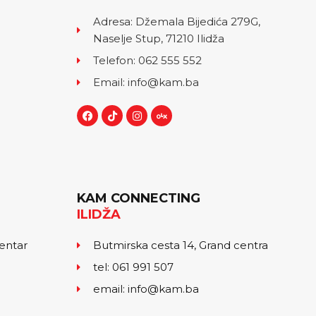
Adresa: Džemala Bijedića 279G,
Naselje Stup, 71210 Ilidža
Telefon: 062 555 552
Email: info@kam.ba
KAM CONNECTING
ILIDŽA
centar
Butmirska cesta 14, Grand centra
tel: 061 991 507
email: info@kam.ba