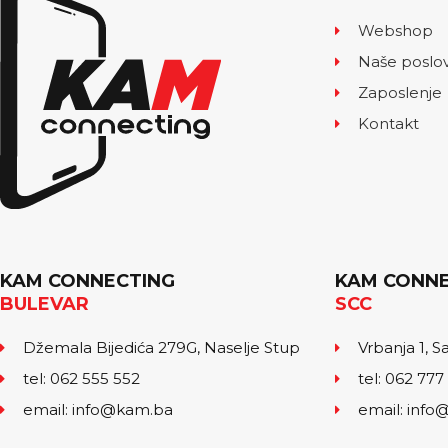
Webshop
Naše poslo
Zaposlenje
Kontakt
KAM CONNECTING
KAM CONNE
BULEVAR
SCC
Džemala Bijedića 279G, Naselje Stup
Vrbanja 1, S
tel: 062 555 552
tel: 062 777
email: info@kam.ba
email: inf