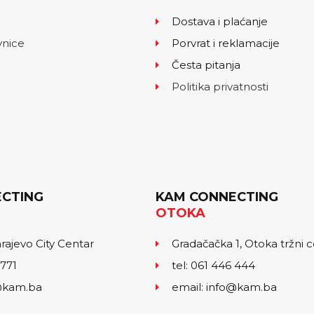
Dostava i plaćanje
vnice
Porvrat i reklamacije
Česta pitanja
Politika privatnosti
CTING
KAM CONNECTING
OTOKA
arajevo City Centar
Gradačačka 1, Otoka tržni 
 771
tel: 061 446 444
o@kam.ba
email: info@kam.ba