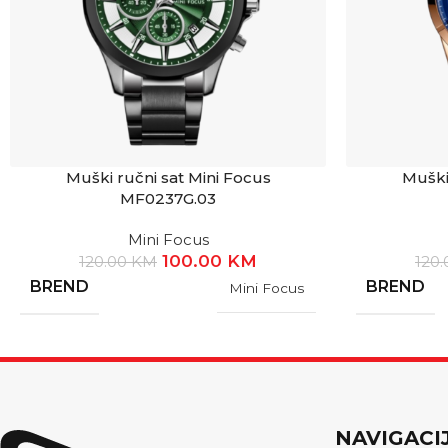
Muški ručni sat Mini Focus
Muški
MF0237G.03
Mini Focus
100.00
KM
120.00
KM
120
BREND
BREND
Mini Focus
NAVIGACI