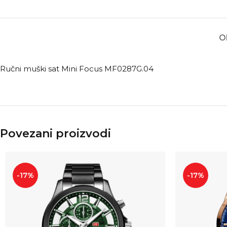
O
Ručni muški sat Mini Focus MF0287G.04
Povezani proizvodi
-17%
-17%