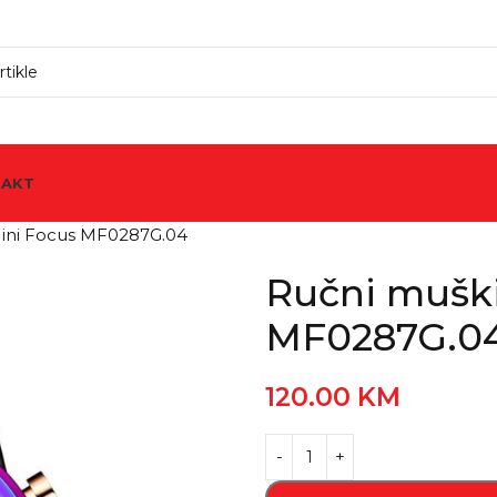
TAKT
Mini Focus MF0287G.04
Ručni muški
MF0287G.0
120.00
KM