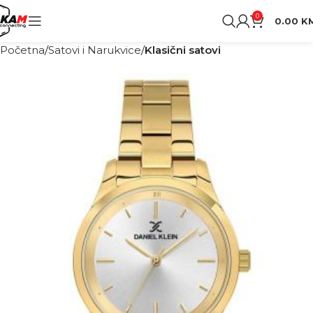
0
0.00
K
Početna
Satovi i Narukvice
Klasični satovi