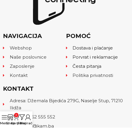
NAVIGACIJA
POMOĆ
Webshop
Dostava i plaćanje
Naše poslovnice
Porvrat i reklamacije
Zaposlenje
Česta pitanja
Kontakt
Politika privatnosti
KONTAKT
Adresa: Džemala Bijedića 279G, Naselje Stup, 71210
Ilidža
0
Telefon: 062 555 552
Menu
Shop
Korpa
Filteri
Moj račun
Email: info@kam.ba