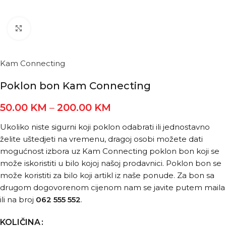
Kliknite za povećanje
Kam Connecting
Poklon bon Kam Connecting
50.00
KM
–
200.00
KM
Ukoliko niste sigurni koji poklon odabrati ili jednostavno
želite uštedjeti na vremenu, dragoj osobi možete dati
mogućnost izbora uz Kam Connecting poklon bon koji se
može iskoristiti u bilo kojoj našoj prodavnici. Poklon bon se
može koristiti za bilo koji artikl iz naše ponude. Za bon sa
drugom dogovorenom cijenom nam se javite putem maila
ili na broj
062 555 552
.
KOLIČINA