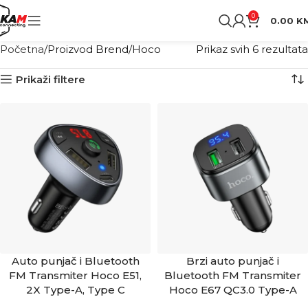
0
0.00
K
Početna
Proizvod Brend
Hoco
Prikaz svih 6 rezultata
Prikaži filtere
Auto punjač i Bluetooth
Brzi auto punjač i
FM Transmiter Hoco E51,
Bluetooth FM Transmiter
2X Type-A, Type C
Hoco E67 QC3.0 Type-A