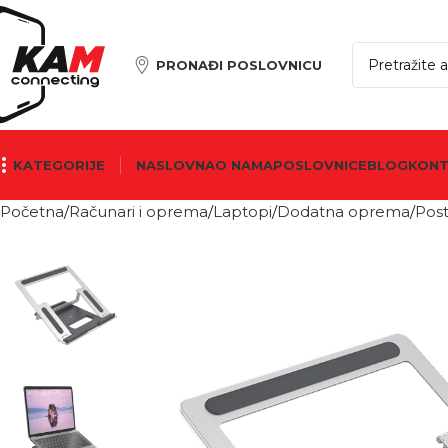
PRONAĐI POSLOVNICU
KATEGORIJE
NASLOVNA
O NAMA
POSLOVNICE
BLOG
KON
Početna
Računari i oprema
Laptopi
Dodatna oprema
Post