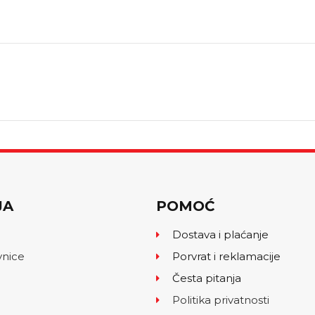
JA
POMOĆ
Dostava i plaćanje
vnice
Porvrat i reklamacije
Česta pitanja
Politika privatnosti