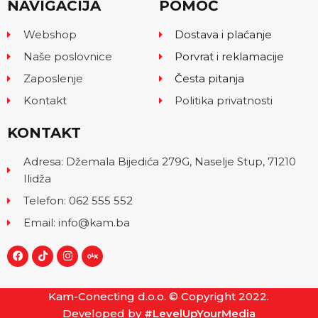
NAVIGACIJA
POMOĆ
Webshop
Dostava i plaćanje
Naše poslovnice
Porvrat i reklamacije
Zaposlenje
Česta pitanja
Kontakt
Politika privatnosti
KONTAKT
Adresa: Džemala Bijedića 279G, Naselje Stup, 71210
Ilidža
Telefon: 062 555 552
Email: info@kam.ba
Kam-Conecting d.o.o. © Copyright 2022.
Developed by
#LevelUpYourMedia