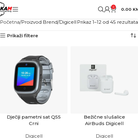
0
0.00
K
Početna
Proizvod Brend
Digicell
Prikaz 1–12 od 45 rezultata
Prikaži filtere
Dječiji pametni sat Q55
Bežične slušalice
Crni
AirBuds Digicell
Digicell
Digicell