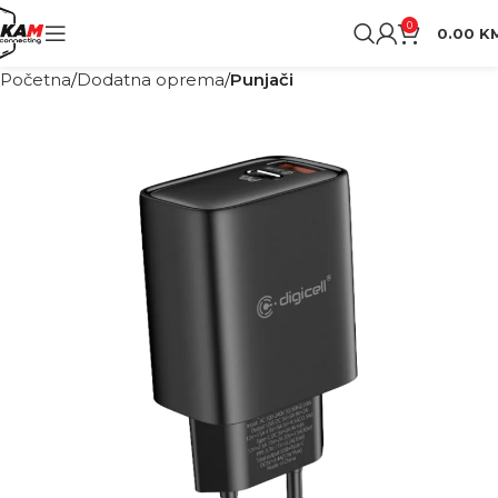
0
0.00
K
Početna
Dodatna oprema
Punjači