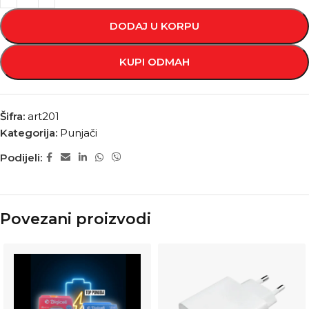
DODAJ U KORPU
KUPI ODMAH
Šifra:
art201
Kategorija:
Punjači
Podijeli:
Povezani proizvodi