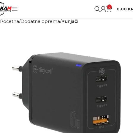
0
0.00
K
Početna
Dodatna oprema
Punjači