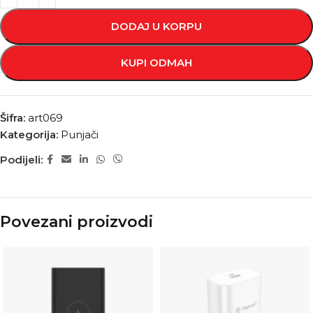
DODAJ U KORPU
KUPI ODMAH
Šifra:
art069
Kategorija:
Punjači
Podijeli:
Povezani proizvodi