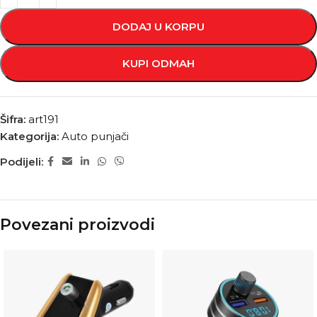
DODAJ U KORPU
KUPI ODMAH
Šifra:
art191
Kategorija:
Auto punjači
Podijeli:
Povezani proizvodi