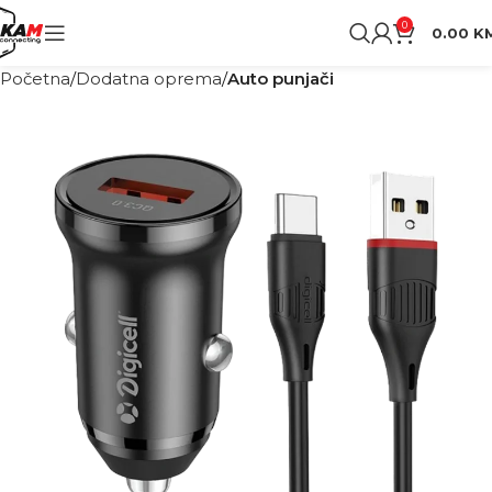
0
0.00
K
Početna
Dodatna oprema
Auto punjači