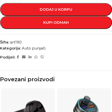
DODAJ U KORPU
KUPI ODMAH
Šifra:
art190
Kategorija:
Auto punjači
Podijeli:
Povezani proizvodi