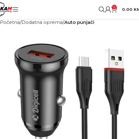
0
0.00
K
Početna
Dodatna oprema
Auto punjači