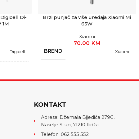
Digicell Di-
Brzi punjač za više uređaja Xiaomi Mi
W 1M
65W
Xiaomi
70.00
KM
BREND
Digicell
Xiaomi
1 Godina
Novo
KONTAKT
r sa kablom
Adresa: Džemala Bijedića 279G,
Naselje Stup, 71210 Ilidža
Type-C
Telefon: 062 555 552