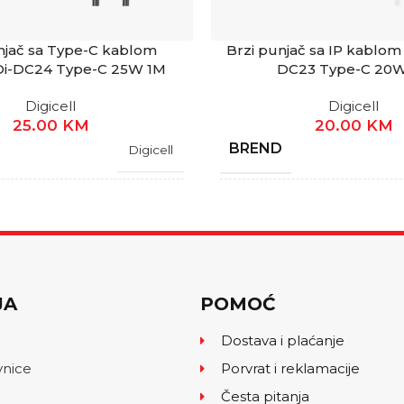
njač sa Type-C kablom
Brzi punjač sa IP kablom 
 Di-DC24 Type-C 25W 1M
DC23 Type-C 20
Digicell
Digicell
25.00
KM
20.00
KM
BREND
Digicell
JA
GARANCIJA
1 Godina
STANJE
Novo
JA
POMOĆ
TIP
Adapter sa kablom
Adapte
Dostava i plaćanje
vnice
Porvrat i reklamacije
DAPTERA
IZLAZ ADAPTERA
Type-C
Česta pitanja