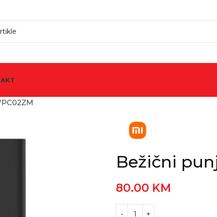
TAKT
 WPC02ZM
Bežični pu
80.00
KM