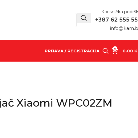
Korisnička podrš
+387 62 555 5
info@kam.
0
PRIJAVA / REGISTRACIJA
0.00
K
njač Xiaomi WPC02ZM