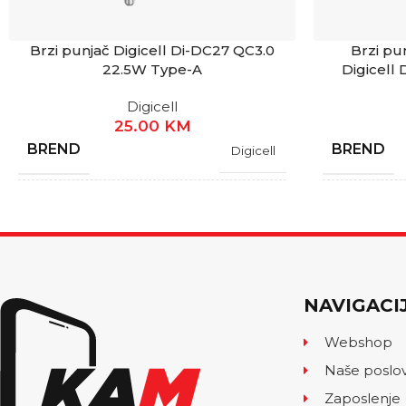
Brzi punjač Digicell Di-DC27 QC3.0
Brzi pu
22.5W Type-A
Digicell
Digicell
25.00
KM
BREND
BREND
Digicell
GARANCIJA
GARANCI
1 Godina
STANJE
STANJE
Novo
NAVIGACI
TIP
TIP
Samo adapter
Webshop
Naše poslo
IZLAZ ADAPTERA
IZLAZ A
Type-A
Zaposlenje