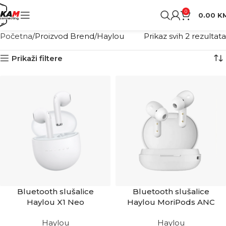
0
0.00
K
Početna
Proizvod Brend
Haylou
Prikaz svih 2 rezultata
Prikaži filtere
Bluetooth slušalice
Bluetooth slušalice
Haylou X1 Neo
Haylou MoriPods ANC
Haylou
Haylou