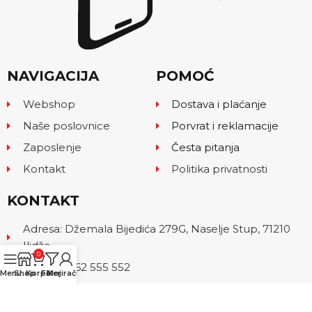
NAVIGACIJA
POMOĆ
Webshop
Dostava i plaćanje
Naše poslovnice
Porvrat i reklamacije
Zaposlenje
Česta pitanja
Kontakt
Politika privatnosti
KONTAKT
Adresa: Džemala Bijedića 279G, Naselje Stup, 71210
Ilidža
0
Telefon: 062 555 552
Menu
Shop
Korpa
Filteri
Moj račun
Email: info@kam.ba