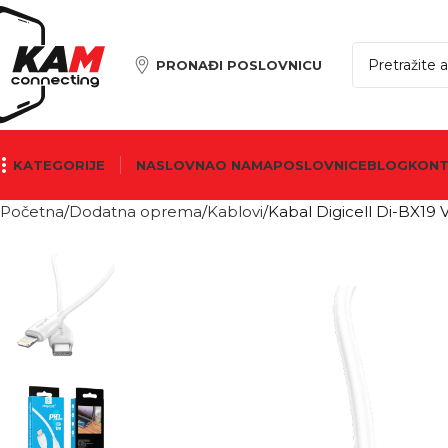
PRONAĐI POSLOVNICU
KATEGORIJE
NASLOVNA
O NAMA
POSLOVNICE
BLOG
KON
Početna
Dodatna oprema
Kablovi
Kabal Digicell Di-BX19