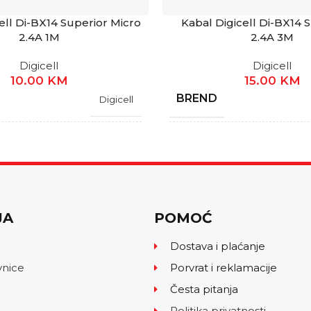
ell Di-BX14 Superior Micro
Kabal Digicell Di-BX14 S
2.4A 1M
2.4A 3M
Digicell
Digicell
10.00
KM
15.00
KM
BREND
Digicell
JA
GARANCIJA
1 Godina
STANJE
Novo
JA
POMOĆ
A
TIP KABLA
Type-A na Micro
Dostava i plaćanje
vnice
Porvrat i reklamacije
KABLA
DUŽINA KABLA
1M
Česta pitanja
Politika privatnosti