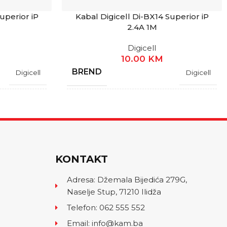
uperior iP
Kabal Digicell Di-BX14 Superior iP
2.4A 1M
Digicell
10.00
KM
BREND
Digicell
Digicell
GARANCIJA
1 Godina
1 Godina
STANJE
Novo
Novo
KONTAKT
TIP KABLA
Type-A na IP
Type-A na IP
Adresa: Džemala Bijedića 279G,
Naselje Stup, 71210 Ilidža
DUŽINA KABLA
3M
1M
Telefon: 062 555 552
Email: info@kam.ba