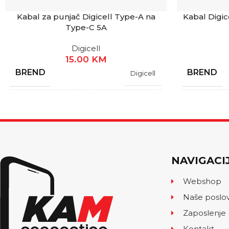
Kabal za punjač Digicell Type-A na
Kabal Digic
Type-C 5A
Digicell
15.00
KM
BREND
BREND
Digicell
GARANCIJA
GARANCI
1 Godina
STANJE
STANJE
Novo
NAVIGACI
TIP KABLA
TIP KABL
Type-A na Type-C
Webshop
Naše poslo
DUŽINA KABLA
DUŽINA 
1M
Zaposlenje
Kontakt