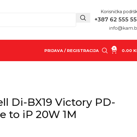
Korisnička podrš
+387 62 555 5
info@kam.
0
PRIJAVA / REGISTRACIJA
0.00
K
ll Di-BX19 Victory PD-
e to iP 20W 1M