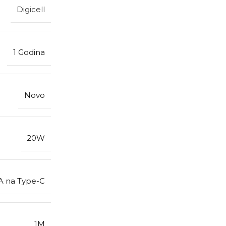
Digicell
1 Godina
Novo
20W
A na Type-C
1M