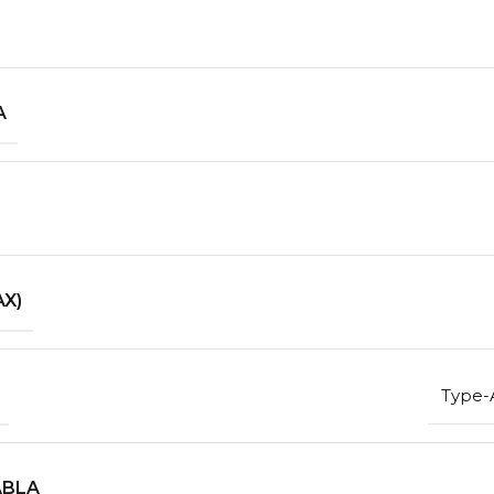
A
X)
Type-
ABLA