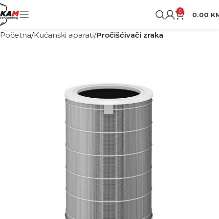
0
0.00
K
Početna
Kućanski aparati
Pročišćivači zraka