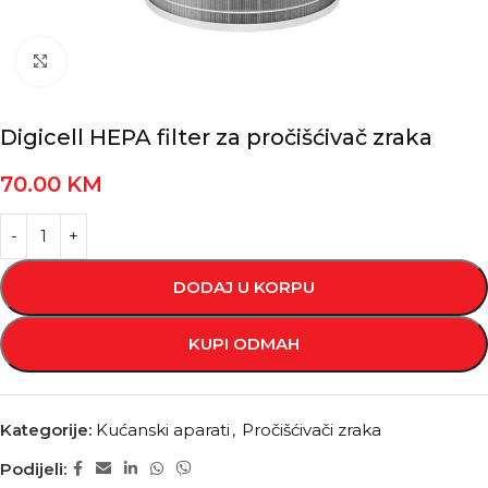
Kliknite za povećanje
Digicell HEPA filter za pročišćivač zraka
70.00
KM
DODAJ U KORPU
KUPI ODMAH
Kategorije:
Kućanski aparati
,
Pročišćivači zraka
Podijeli: