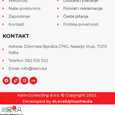
Webshop
Dostava i plaćanje
Naše poslovnice
Porvrat i reklamacije
Zaposlenje
Česta pitanja
Kontakt
Politika privatnosti
KONTAKT
Adresa: Džemala Bijedića 279G, Naselje Stup, 71210
Ilidža
Telefon: 062 555 552
Email: info@kam.ba
Kam-Conecting d.o.o. © Copyright 2022.
Developed by
#LevelUpYourMedia
0
Menu
Shop
Korpa
Moj račun