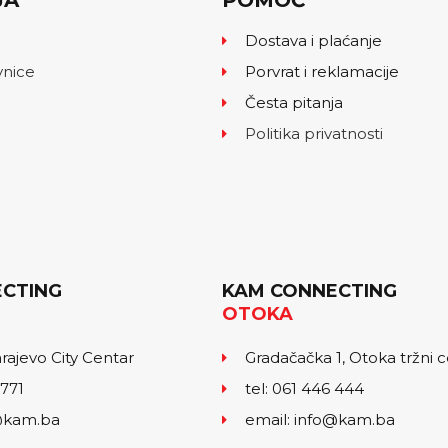
JA
POMOĆ
Dostava i plaćanje
vnice
Porvrat i reklamacije
Česta pitanja
Politika privatnosti
CTING
KAM CONNECTING
OTOKA
arajevo City Centar
Gradačačka 1, Otoka tržni 
 771
tel: 061 446 444
o@kam.ba
email: info@kam.ba