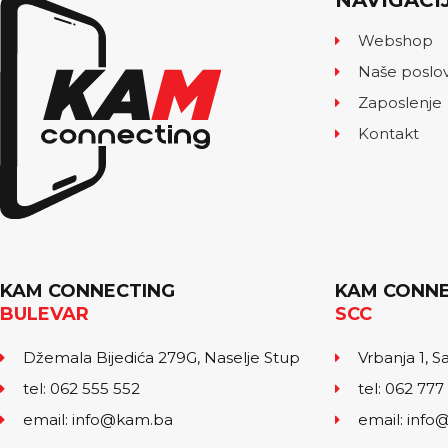
NAVIGACI
Webshop
Naše poslo
Zaposlenje
Kontakt
KAM CONNECTING
KAM CONNE
BULEVAR
SCC
Džemala Bijedića 279G, Naselje Stup
Vrbanja 1, S
tel: 062 555 552
tel: 062 777
email: info@kam.ba
email: inf