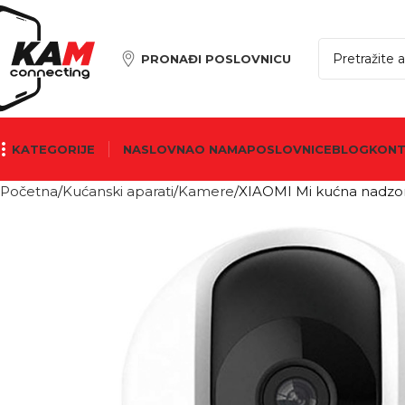
PRONAĐI POSLOVNICU
KATEGORIJE
NASLOVNA
O NAMA
POSLOVNICE
BLOG
KON
Početna
Kućanski aparati
Kamere
XIAOMI Mi kućna nadzo