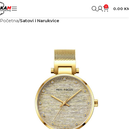
0
0.00
K
Početna
Satovi i Narukvice