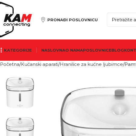
PRONAĐI POSLOVNICU
KATEGORIJE
NASLOVNA
O NAMA
POSLOVNICE
BLOG
KON
Početna
Kućanski aparati
Hranilice za kućne ljubimce
Pamt