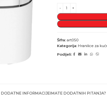
Šifra:
art050
Kategorija:
Hranilice za ku
Podijeli:
DODATNE INFORMACIJE
IMATE DODATNIH PITANJA?