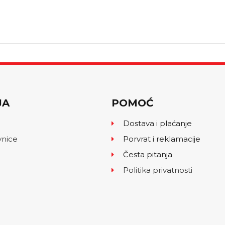
JA
POMOĆ
Dostava i plaćanje
vnice
Porvrat i reklamacije
Česta pitanja
Politika privatnosti