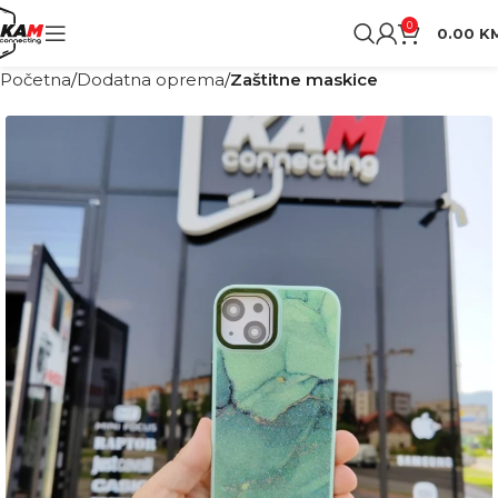
0
0.00
K
Početna
Dodatna oprema
Zaštitne maskice