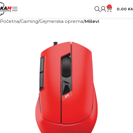
0
0.00
K
Početna
Gaming
Gejmerska oprema
Miševi