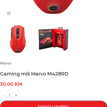
Kliknite za povećanje
Marvo
Gaming miš Marvo M428RD
30.00
KM
DODAJ U KORPU