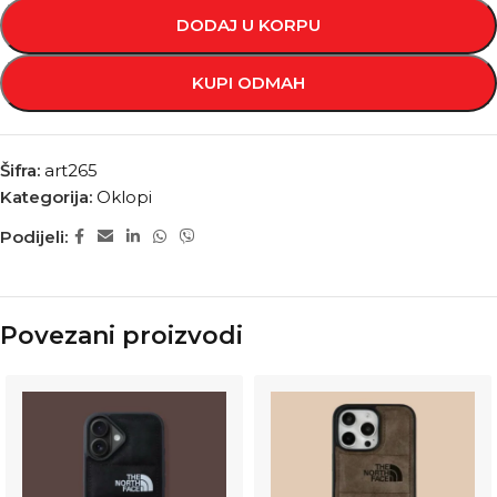
DODAJ U KORPU
KUPI ODMAH
Šifra:
art265
Kategorija:
Oklopi
Podijeli:
Povezani proizvodi