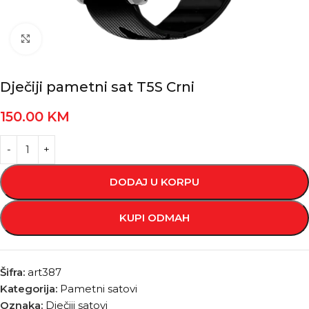
Kliknite za povećanje
Dječiji pametni sat T5S Crni
150.00
KM
DODAJ U KORPU
KUPI ODMAH
Šifra:
art387
Kategorija:
Pametni satovi
Oznaka:
Dječiji satovi