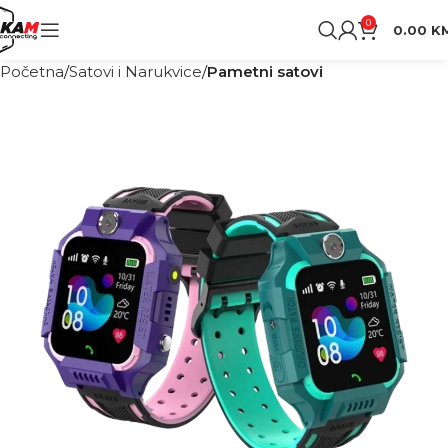
0
0.00
K
Početna
Satovi i Narukvice
Pametni satovi